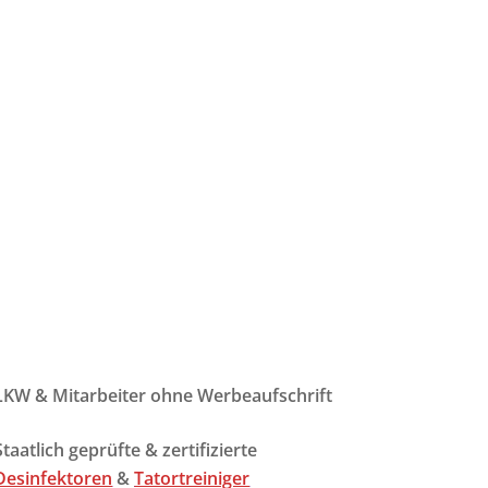
kken, Salmonellen, etc.)
LKW & Mitarbeiter ohne Werbeaufschrift
Staatlich geprüfte & zertifizierte
Desinfektoren
&
Tatortreiniger