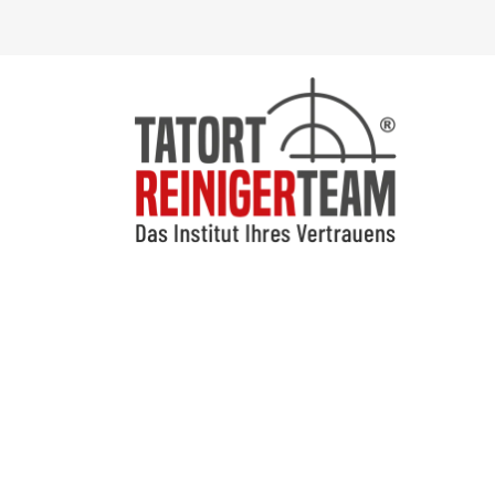
Ihr 24-Stunden Desinfektions-Team
DESINFEKTION