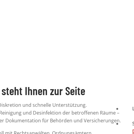
ARS/Covid-19), Bakterien (Streptokokken, Pneumokokken, Staphyloko
steht Ihnen zur Seite
Diskretion und schnelle Unterstützung.
einigung und Desinfektion der betroffenen Räume –
ger
Dokumentation für Behörden
und
Versicherungen
.
oll mit
Rechtsanwälten, Ordnungsämtern,