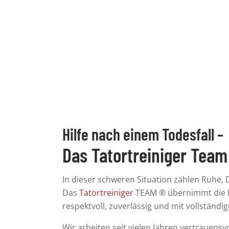
gegen hochinfektiöse pathogene Keime, Viren (S
Hilfe nach einem Todesfall –
Das Tatortreiniger Team 
In dieser schweren Situation zählen Ruhe, 
Das
Tatortreiniger
TEAM ®
übernimmt die R
respektvoll, zuverlässig und mit vollständi
Wir arbeiten seit vielen Jahren vertrauensv