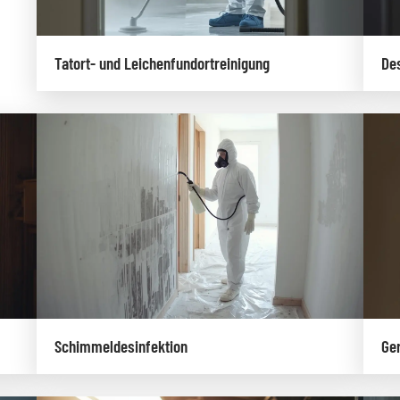
Tatort- und Leichenfundortreinigung
Des
Schimmeldesinfektion
Ge