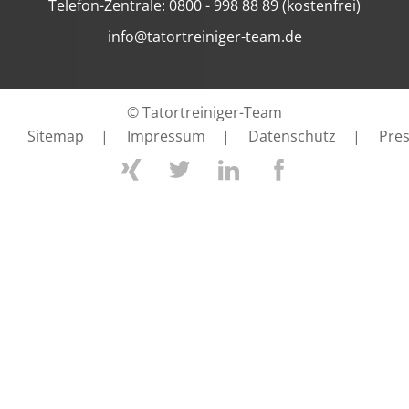
Telefon-Zentrale: 0800 - 998 88 89 (kostenfrei)
info@tatortreiniger-team.de
© Tatortreiniger-Team
Sitemap
|
Impressum
|
Datenschutz
|
Pre