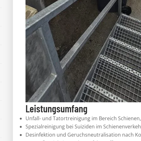
Leistungsumfang
Unfall- und Tatortreinigung im Bereich Schiene
Spezialreinigung bei Suiziden im Schienenverkeh
Desinfektion und Geruchsneutralisation nach Ko