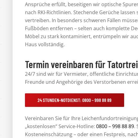
Ansprüche erfüllt, beseitigen wir optische Spure
nach
RKI-Richtlinien
. Stechende Gerüche lassen 
vertreiben.
In besonders schweren Fällen müsse
Fußböden entfernen
– selten auch komplette De
Möbel zu stark kontaminiert,
entrümpeln
wir au
Haus vollständig.
Termin vereinbaren für Tatortre
24/7 sind wir für Vermieter, öffentliche Einrich
Freunde und Angehörige des Verstorbenen errei
24 STUNDEN-NOTDIENST: 0800 – 998 88 89
Vereinbaren Sie für Ihre
Leichenfundortreinigun
„
kostenlosen
“ Service-Hotline:
0800 – 998 88 89
.
Kosteneinschätzung – oder einen Festpreis, nac