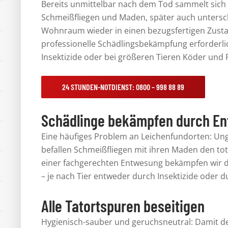
Bereits unmittelbar nach dem Tod sammelt sich 
Schmeißfliegen und Maden, später auch untersc
Wohnraum wieder in einen bezugsfertigen Zustan
professionelle
Schädlingsbekämpfung
erforderli
Insektizide oder bei größeren Tieren Köder und F
24 STUNDEN-NOTDIENST: 0800 – 998 88 89
Schädlinge bekämpfen durch E
Eine häufiges Problem an
Leichenfundorten
: Un
befallen Schmeißfliegen mit ihren Maden den tote
einer fachgerechten Entwesung bekämpfen wir 
– je nach Tier entweder durch Insektizide oder d
Alle Tatortspuren beseitigen
Hygienisch-sauber
und
geruchsneutral
: Damit d