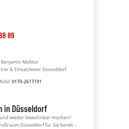
88 89
Benjamin Molitor
rer & Einsatzleiter Düsseldorf
obil
:
0170-2617191
n in Düsseldorf
fund
wieder bewohnbar machen
?
roßraum Düsseldorf für Sie bereit –