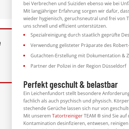
bei Verbrechen und Suiziden ebenso wie bei Unf
Mit
langjähriger Erfahrung
sorgen wir dafür, da
wieder
hygienisch, geruchsneutral und frei von 
uns schnell und effizient unterstützen.
Spezialreinigung durch
staatlich geprüfte
Des
e
Verwendung gelisteter Präparate des
Robert-
Gutachten-Erstellung mit
Dokumentation
&
Z
Partner der
Polizei
in der Region Düsseldorf
Perfekt geschult & belastbar
Ein Leichenfundort stellt besondere Anforderun
fachlich als auch psychisch und physisch. Körpe
stechende Gerüche lassen sich nur von
geschult
Mit unserem
Tatortreiniger
TEAM ®
sind Sie auf 
Kontamination desinfizieren, entwesen, reinig