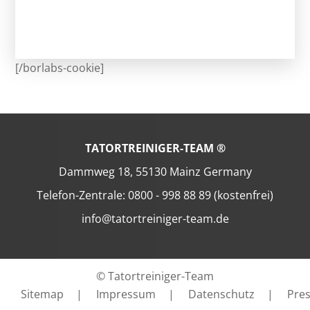
[/borlabs-cookie]
TATORTREINIGER-TEAM ®
Dammweg 18, 55130 Mainz Germany
Telefon-Zentrale: 0800 - 998 88 89 (kostenfrei)
info@tatortreiniger-team.de
© Tatortreiniger-Team
Sitemap
|
Impressum
|
Datenschutz
|
Pre