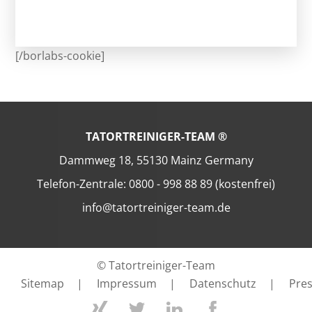
[/borlabs-cookie]
TATORTREINIGER-TEAM ®
Dammweg 18, 55130 Mainz Germany
Telefon-Zentrale: 0800 - 998 88 89 (kostenfrei)
info@tatortreiniger-team.de
© Tatortreiniger-Team
Sitemap
|
Impressum
|
Datenschutz
|
Pre