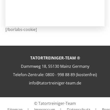
[/borlabs-cookie]
TATORTREINIGER-TEAM ®
Dammweg 18, 55130 Mainz Germany
Telefon-Zentrale: 0800 - 998 88 89 (kostenfrei)
info@tatortreiniger-team.de
© Tatortreiniger-Team
Sitemap
|
Impressum
|
Datenschutz
|
Pre